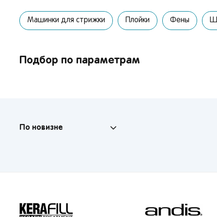
Машинки для стрижки
Плойки
Фены
Щ
От 
Подбор по параметрам
сто
По новизне
Поп
Мос
Сан
Кир
Лип