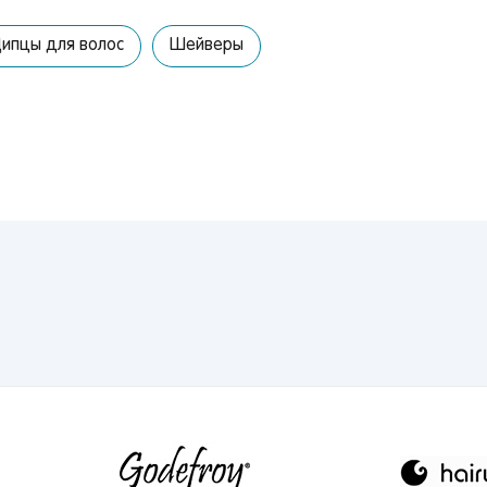
Вы сможете отслеживать статус своих заказов и
получать индивидуальные рекомендации
ипцы для волос
Шейверы
выбранного региона зависят доступные способы доставки, их
имость и наличие товаров
Краснодар
Запомнить меня
улярные регионы
ква
Краснодар
Казань
Забыли свой пароль?
кт-Петербург
Набережные Челн
Волгоград
ов
Киров
Ростов-на-Дону
ецк
Нижний Новгород
Астрахань